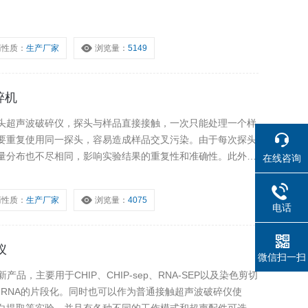
商性质：
生产厂家
浏览量：
5149
碎机
头超声波破碎仪，探头与样品直接接触，一次只能处理一个样
要重复使用同一探头，容易造成样品交叉污染。由于每次探头
量分布也不尽相同，影响实验结果的重复性和准确性。此外，
在线咨询
中产生的气雾或者泡沫会扩散到环境中，造成潜在的生物危
商性质：
生产厂家
浏览量：
4075
电话
仪
微信扫一扫
品，主要用于CHIP、CHIP-sep、RNA-SEP以及染色剪切
A,RNA的片段化。同时也可以作为普通接触超声波破碎仪使