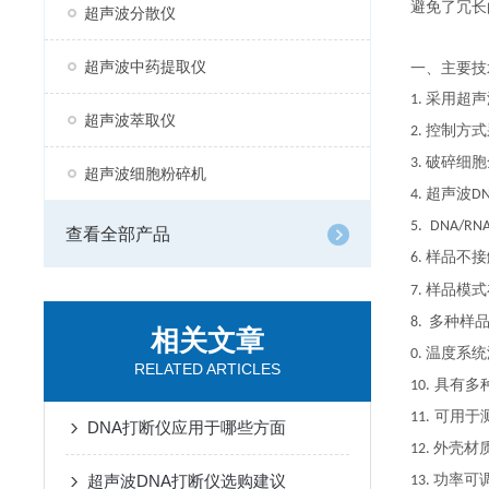
避免了冗长
超声波分散仪
超声波中药提取仪
一、
主要技
采用超声
1.
超声波萃取仪
控制方式
2.
破碎细胞
3
.
超声波细胞粉碎机
超声波
4
.
D
5
.
DNA/RN
查看全部产品
样品不接
6
.
样品模式
7
.
多种样
8.
相关文章
温度系统
0
.
RELATED ARTICLES
具有多
1
0
.
可用于
11.
DNA打断仪应用于哪些方面
外壳材
12.
超声波DNA打断仪选购建议
功率
可
13.