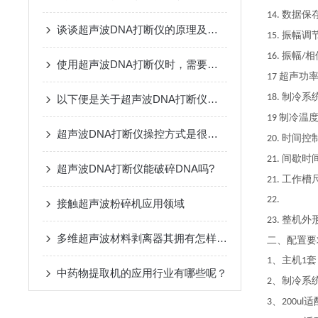
数据保
14.
谈谈超声波DNA打断仪的原理及特点
振幅调
15.
振幅
相
16.
/
使用超声波DNA打断仪时，需要注意以下事项
超声功
17
制冷系
18.
以下便是关于超声波DNA打断仪的功能描述
制冷温
19
超声波DNA打断仪操控方式是很简单的请看下文！
时间控
20.
间歇时
21.
超声波DNA打断仪能破碎DNA吗?
工作槽
21.
22.
接触超声波粉碎机应用领域
整机外
23.
多维超声波材料剥离器其拥有怎样的特点呢？
二、配置要
、主机
套
1
1
中药物提取机的应用行业有哪些呢？
、制冷系
2
、
适
3
200ul