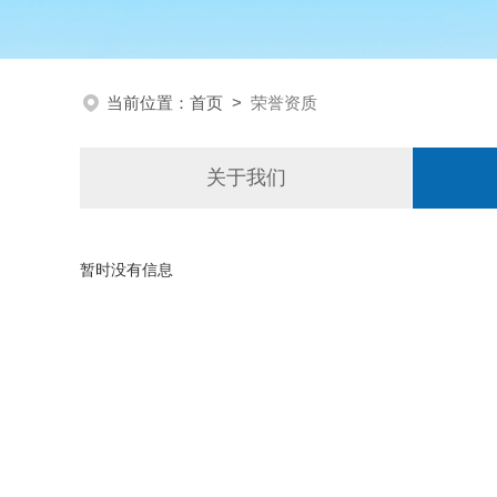
当前位置：
首页
>
荣誉资质
关于我们
暂时没有信息