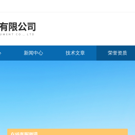
心
新闻中心
技术文章
荣誉资质