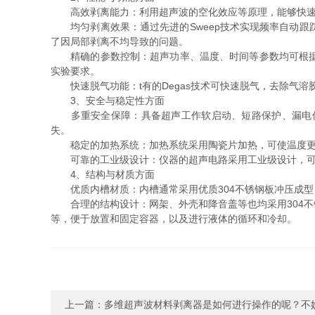
高效剥离能力：利用超声波的空化效应等原理，能够快速、
均匀剥离效果：通过先进的Sweep技术实现频率自动跟
了因局部剥离不均导致的问题。
精确的参数控制：超声功率、温度、时间等参数均可根据实
实验要求。
快速脱气功能：t有的Degas技术可快速脱气，去除气溶
3、安全与稳定性方面
多重安全保障：具备超声工作软启动、短路保护、漏电保
失。
稳定的加热系统：加热系统采用陶瓷片加热，可使温度更稳
可靠的工业级设计：仪器的超声电路采用工业级设计，可连
4、结构与材质方面
优质内槽材质：内槽通常采用优质304不锈钢板冲压成型
合理的结构设计：网架、外壳和降音盖等也均采用304不
等，便于放置和固定容器，以及进行液体的循环和冷却。
上一篇：
多维超声波材料剥离器是如何进行操作的呢？不