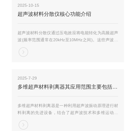
2025-10-15
超声波材料分散仪核心功能介绍
超声波材料分散仪通过压电效应将电能转化为高频超声
波(频率范围通常在20kHz至10MHz之间)。这些声波在
液体中传播时，会产生交替的压缩与扩张区域，形成微
小气泡(空穴)，即空化效应。气泡在超声波作用下迅速
膨胀并崩溃，释放局部高温高压(可达5...
2025-7-29
多维超声材料剥离器其应用范围主要包括以下领域
多维超声材料剥离器是一种利用超声波振动原理进行材
料剥离的先进设备，结合了超声波技术和多维运动控
制，能够实现对多种材料的高效、精确剥离。该设备通
过高频超声波振动作用于材料表面，破坏材料内部的分