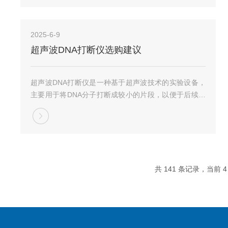
子间结合力，从而实现材料的快速剥离。其多维运动控
制...
2025-6-9
超声波DNA打断仪选购建议
超声波DNA打断仪是一种基于超声波技术的实验设备，
主要用于将DNA分子打断成较小的片段，以便于后续的
基因测序、PCR扩增、染色质免疫共沉淀(ChIP)等研
究。超声波DNA打断仪选购建议：处理量需求根据实验
需求选择合适的处理量，如需同时处理多...
共 141 条记录，当前 4 