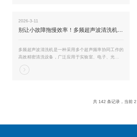
高压区瞬间崩溃释放冲击波，对物体表面污垢产生剥...
2026-3-11
别让小故障拖慢效率！多频超声波清洗机常见问题，这样解决才靠谱
多频超声波清洗机是一种采用多个超声频率协同工作的
高效精密清洗设备，广泛应用于实验室、电子、光学、
医疗器械、钟表珠宝、汽车零部件及半导体制造等领
域。与传统单频超声清洗机相比，其核心优势在于通过
切换或同时发射不同频率的超声波（如28kHz、40...
共 142 条记录，当前 2 