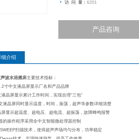
访 问 量：
6201
产品咨询
详细介绍
超声波水浴摇床
主要技术指标：
1.*3.2寸中文液晶屏显示厂名和产品品牌
中文液晶屏显示累计工作时间，实现合理“三包”
*中文液晶屏同时显示温度，时间，振荡，超声等参数详细清楚
液晶屏显示超温度、超电压、超电流、超振荡，故障蜂鸣报警
*仪器的操作程序采用全中文智能微处理器控制
**的SWEEP扫描技术，使得超声声场均匀分布，功率稳定
**的Degas技术，实现快速脱气，提高工作效率