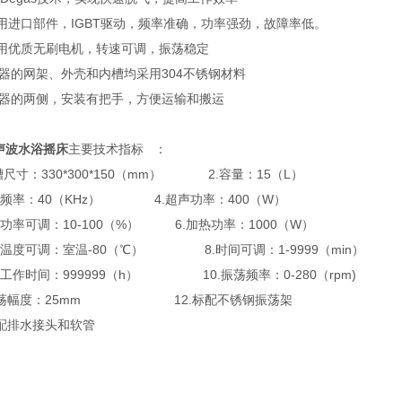
*采用进口部件，IGBT驱动，频率准确，功率强劲，故障率低。
*采用优质无刷电机，转速可调，振荡稳定
 仪器的网架、外壳和内槽均采用304不锈钢材料
 仪器的两侧，安装有把手，方便运输和搬运
声波水浴摇床
主要技术指标 ：
内槽尺寸：330*300*150（mm） 2.容量：15（L）
超声频率：40（KHz） 4.超声功率：400（W）
超声功率可调：10-100（%） 6.加热功率：1000（W）
加热温度可调：室温-80（℃） 8.时间可调：1-9999（min
计工作时间：999999（h） 10.振荡频率：0-280（rpm)
.振荡幅度：25mm 12.标配不锈钢振荡架
标配排水接头和软管