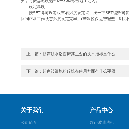
要，将振荡速度选至0一300转/分范围之内。
设定温度：
按SET键可设定或查看温度设定点。按一下SET键数码管
回到正常工作状态温度设定完毕。(若温控仪是智能型，则另
上一篇：
超声波水浴摇床其主要的技术指标是什么
下一篇：
超声波细胞粉碎机在使用方面有什么要领
关于我们
产品中心
公司简介
超声波清洗机