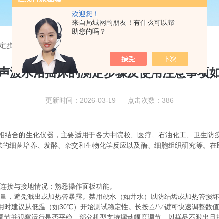
欢迎您！
来自局域网的朋友！有什么可以帮
助您的吗？
定步骤及使用注意事项如下
声波水浴摇床的测定步骤及使用注意事项
更新时间：2026-03-19 点击次数：386
相结合的生化仪器，主要适用于各大中院校、医疗、石油化工、卫生防
求的细菌培养、发酵、杂交和生物化学反应以及酶、细胞组织研究等。在
连接与接地情况；熟悉操作面板功能。
量，避免溅出或加热管暴露。禁用硬水（如井水）以防结垢或加热管损坏
用时建议从低温（如30℃）开始测试稳定性。长按△/▽键可快速调整数
步调节并观察运行是否平稳。部分机型支持摆动幅度调节，以样品不溅出且