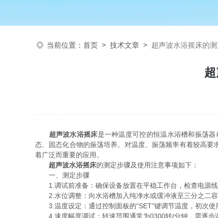
当前位置：
首页
>
技术文章
>
超声波水浴摇床的测
超
超声波水浴摇床
是一种温度可控的恒温水浴槽和振荡器
态、固态化合物的振荡培养。对温度、振荡频率有着较高要
着广泛而重要的应用。
超声波水浴摇床
的测定步骤及使用注意事项如下：
一、测定步骤
1.调试前准备：确保设备放置在平稳工作台，检查电源线
2.水位调整：向水浴槽加入纯净水或缓冲液至三分之二容
3.温度设定：通过控制面板的“SET”键调节温度，初次使
4.速度幅度调试：转速范围通常为0300转/分钟，需逐