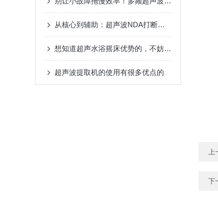
别让小故障拖慢效率！多频超声波清洗机常见问题，这样解决才靠谱
从核心到辅助：超声波NDA打断仪的完整组成清单，你了解多少？
想知道超声水浴摇床优势的，不妨进来看看
超声波提取机的使用有很多优点的
上
下