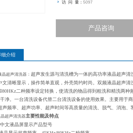
访 问 量：
5097
产品咨询
详细介绍
超声发生源与清洗槽为一体的高功率液晶超声清
液晶
超声清洗器：
中文清晰显示，操作简单直观，外壳简约时尚。双频液晶超声清洗
z和80HKz二种频率设定转换，使清洗的物品得到粗洗和精洗两
*干净。一台清洗设备代替二台清洗设备的使用效果。主要用于
超声频率、超声功率、超声时间等高质量的清洗、脱气、消泡、
主要性能及特点
液晶
超声清洗器
.2寸中文液晶屏显示产品型号
液晶显示超声频率，45KHz/80KHz二种频率