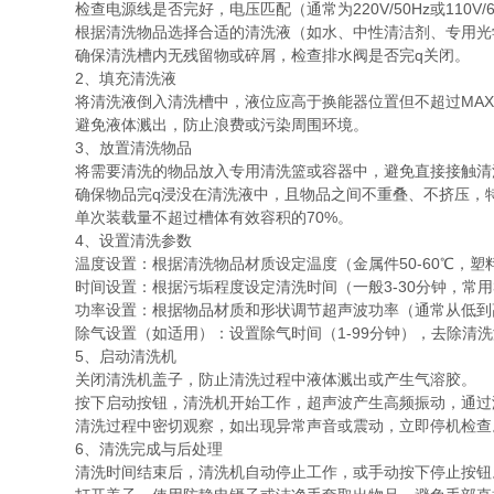
检查电源线是否完好，电压匹配（通常为220V/50Hz或110V/6
根据清洗物品选择合适的清洗液（如水、中性清洁剂、专用光学清
确保清洗槽内无残留物或碎屑，检查排水阀是否完q关闭。
2、填充清洗液
将清洗液倒入清洗槽中，液位应高于换能器位置但不超过MAX刻
避免液体溅出，防止浪费或污染周围环境。
3、放置清洗物品
将需要清洗的物品放入专用清洗篮或容器中，避免直接接触清
确保物品完q浸没在清洗液中，且物品之间不重叠、不挤压，特
单次装载量不超过槽体有效容积的70%。
4、设置清洗参数
温度设置：根据清洗物品材质设定温度（金属件50-60℃，塑料件
时间设置：根据污垢程度设定清洗时间（一般3-30分钟，常用3-
功率设置：根据物品材质和形状调节超声波功率（通常从低到
除气设置（如适用）：设置除气时间（1-99分钟），去除清洗
5、启动清洗机
关闭清洗机盖子，防止清洗过程中液体溅出或产生气溶胶。
按下启动按钮，清洗机开始工作，超声波产生高频振动，通过液
清洗过程中密切观察，如出现异常声音或震动，立即停机检查
6、清洗完成与后处理
清洗时间结束后，清洗机自动停止工作，或手动按下停止按钮