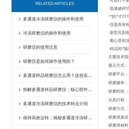
·可进行干
RELATED ARTICLES
·低速破碎
·*的7寸
多通道冷冻研磨仪的操作和使用
·仪器具有
冷冻研磨仪的操作和使用
·新型无剧
·离心管和冻
研磨仪的使用注意
·样品间*
主要技术指
研磨仪是如何操作使用的？
显示方式
：
研
磨
平台
：
多通道样品研磨仪怎么用？这份实操指南，带你快速拿捏核心步骤！
研
磨频率：
拆解多通道样品研磨仪：核心部件藏着哪些硬核实力？
研磨时间
尖具行程
：
多通道冷冻研磨仪的技术特点介绍
研磨方式
保持高效运转：揭秘多通道冷冻研磨仪的保养秘诀
研磨球真径
研磨球材料