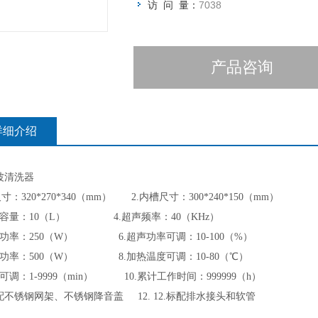
访 问 量：
7038
产品咨询
详细介绍
波清洗器
寸：320*270*340（mm）
2.
内槽尺寸：
3
00*
24
0*
15
0（mm）
容量：
10（
L
） 4.
超声频率：
40
（
KHz
）
功率：
25
0
（
W
） 6.超声功率可调：10-100（%
功率：
5
00
（
W
） 8.加热温度可调：10-80（℃）
可调：1-
9999（min） 10.累计工作时间：999999（h）
标配不锈钢
网架
、不锈钢
降音盖
12. 12.
标配排水接头和软管