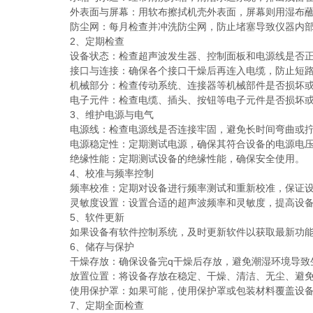
外表面与屏幕：用软布擦拭机壳外表面，屏幕则用湿布蘸
防尘网：每月检查并冲洗防尘网，防止堵塞导致仪器内部
2、定期检查
设备状态：检查超声波发生器、控制面板和电源线是否正
接口与连接：确保各个接口干燥后再连入电缆，防止短路
机械部分：检查传动系统、连接器等机械部件是否损坏或
电子元件：检查电缆、插头、按钮等电子元件是否损坏或
3、维护电源与电气
电源线：检查电源线是否连接牢固，避免长时间弯曲或拧
电源稳定性：定期测试电源，确保其符合设备的电源电压
绝缘性能：定期测试设备的绝缘性能，确保安全使用。
4、校准与频率控制
频率校准：定期对设备进行频率测试和重新校准，保证设
灵敏度设置：设置合适的超声波频率和灵敏度，提高设备
5、软件更新
如果设备有软件控制系统，及时更新软件以获取最新功能
6、储存与保护
干燥存放：确保设备完q干燥后存放，避免潮湿环境导致
放置位置：将设备存放在稳定、干燥、清洁、无尘、避免
使用保护罩：如果可能，使用保护罩或包装材料覆盖设备
7、定期全面检查