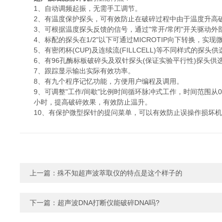
1、自动调频起振，无需手工调节。
2、有温度保护探头，可有效防止在破碎过程中由于温度升高
3、可根据温度探头反馈的信号，通过"常开/常闭"开关驱动外
4、标配的探头在1/2"以下可通过MICROTIP向下转换，实现
5、有密闭杯(CUP)及连续流(FILLCELL)等不同样式的探头供
6、有96孔酶标板破碎头及双针探头(保证实验平行性)探头供
7、跟踪显示输出实际有效功率。
8、有九个程序记忆功能，方便用户编程及调用。
9、可调整"工作/间歇"比例时间循环脉冲式工作，时间范围从0.
小时，提高破碎效果，有效防止温升。
10、有保护微型探针的提问菜单，可以有效防止误操作损坏机
上一篇：
殊不知超声波萃取仪的特点是这个样子的
下一篇：
超声波DNA打断仪能破碎DNA吗?